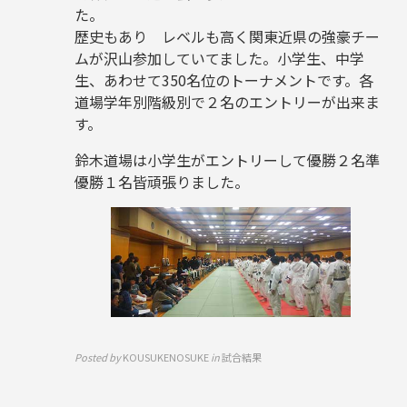
た。
歴史もあり レベルも高く関東近県の強豪チー
ムが沢山参加していてました。小学生、中学
生、あわせて350名位のトーナメントです。各
道場学年別階級別で２名のエントリーが出来ま
す。
鈴木道場は小学生がエントリーして優勝２名準
優勝１名皆頑張りました。
Posted by
KOUSUKENOSUKE
in
試合結果