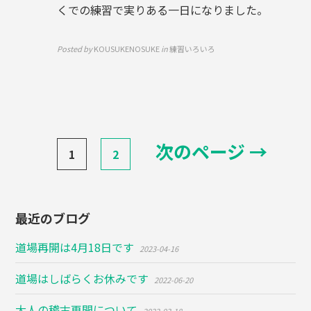
くでの練習で実りある一日になりました。
Posted by
KOUSUKENOSUKE
in
練習いろいろ
投
次のページ →
1
2
稿
ナ
ビ
ゲ
最近のブログ
ー
道場再開は4月18日です
シ
2023-04-16
ョ
道場はしばらくお休みです
2022-06-20
ン
大人の稽古再開について