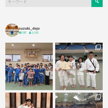
suzuki_dojo
287
2,352