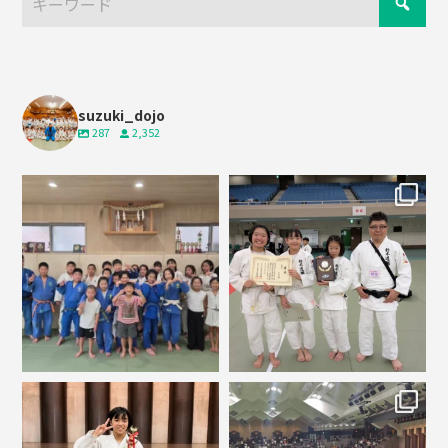
suzuki_dojo
287
2,352