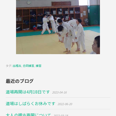
タグ:
出稽古
,
合同練習
,
練習
最近のブログ
道場再開は4月18日です
2023-04-16
道場はしばらくお休みです
2022-06-20
大人の稽古再開について
2022-03-18